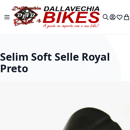
Pular para o conteúdo
Alternar Nav
Minha Co
Lista 
Me
Buscar
Selim Soft Selle Royal
Preto