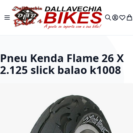
Pular para o conteúdo
Alternar Nav
Minha Co
Lista 
Me
Buscar
Pneu Kenda Flame 26 X
2.125 slick balao k1008